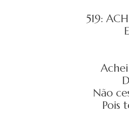
519: AC
E
Achei
D
Não ces
Pois 