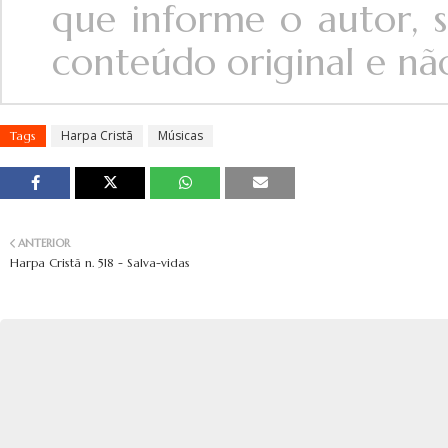
que informe o autor, s
conteúdo original e não 
Harpa Cristã
Músicas
Tags
ANTERIOR
Harpa Cristã n. 518 - Salva-vidas