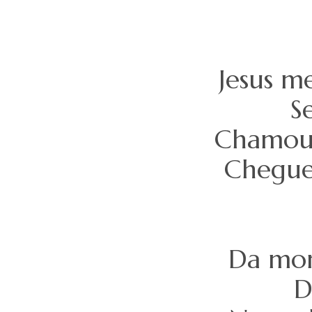
Jesus me
S
Chamou-
Cheguei
Da mor
D