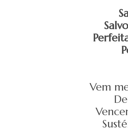
Sa
Salv
Perfeit
P
Vem me 
De
Vencen
Susté