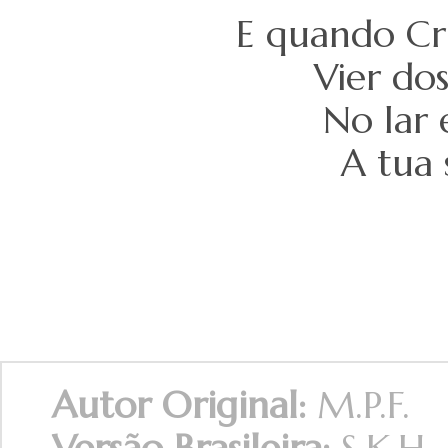
E quando Cr
Vier do
No lar 
A tua 
Autor Original:
M.P.F.
Versão Brasileira:
S.K.H.