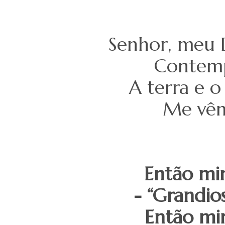
Senhor, meu 
Contemp
A terra e o
Me vêm 
Então min
- “Grandios
Então min