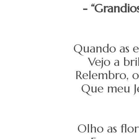
- “Grandios
Quando as es
Vejo a br
Relembro, oh
Que meu Je
Olho as fl