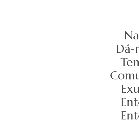
Na
Dá-n
Ten
Comu
Exu
Ent
Ent