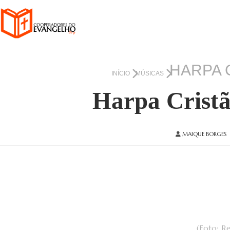
HARPA C
INÍCIO
MÚSICAS
Harpa Cristã
MAIQUE BORGES
(Foto: R