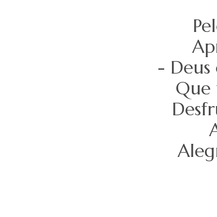
Pe
Ap
- Deus 
Que 
Desfr
A
Aleg