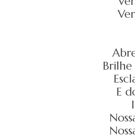
Vem
Vem
Abre
Brilhe
Esc
E do
Nossa
Nossa