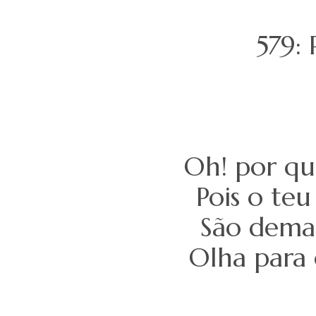
579:
Oh! por qu
Pois o teu
São demai
Olha para 