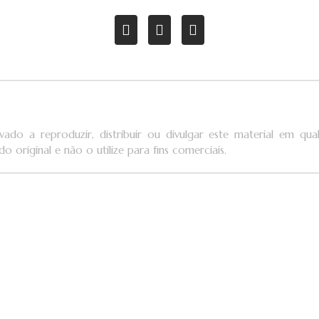
vado a reproduzir, distribuir ou divulgar este material em q
o original e não o utilize para fins comerciais.