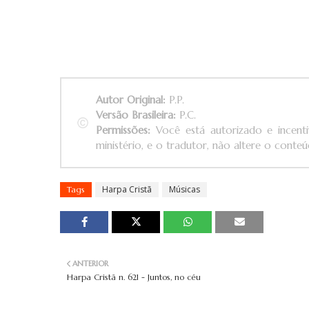
Autor Original:
P.P.
Versão Brasileira:
P.C.
Permissões:
Você está autorizado e incenti
ministério, e o tradutor, não altere o conteúd
Harpa Cristã
Músicas
Tags
ANTERIOR
Harpa Cristã n. 621 - Juntos, no céu