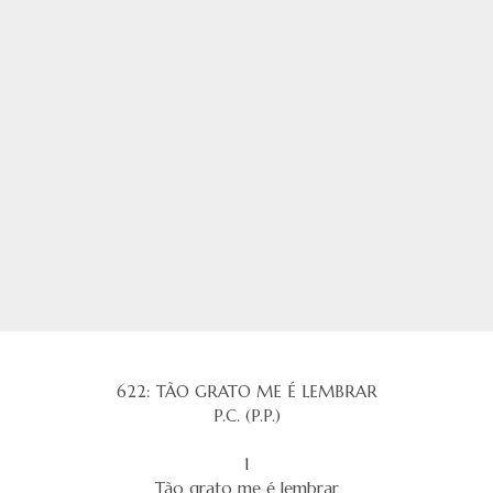
622: TÃO GRATO ME É LEMBRAR
P.C. (P.P.)
1
Tão grato me é lembrar