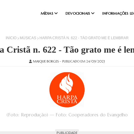
MÍDIAS
DEVOCIONAIS
INFORMAÇÕES LE
INÍCIO
MÚSICAS
HARPA CRISTÃ N. 622 - TÃO GRATO ME É LEMBRAR
 Cristã n. 622 - Tão grato me é l
MAIQUE BORGES
– PUBLICADO EM 24/09/2023
(Foto: Reprodução) — Foto: Cooperadores do Evangelho