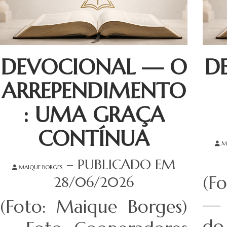
DEVOCIONAL — O
D
ARREPENDIMENTO
: UMA GRAÇA
CONTÍNUA
M
– PUBLICADO EM
MAIQUE BORGES
(F
28/06/2026
— 
(Foto: Maique Borges)
d