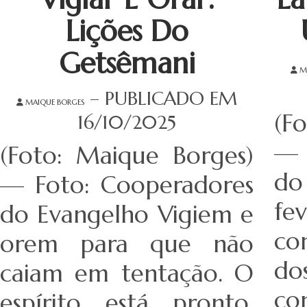
Lições Do
Getsêmani
M
– PUBLICADO EM
MAIQUE BORGES
(F
16/10/2025
— 
(Foto: Maique Borges)
do
— Foto: Cooperadores
fe
do Evangelho Vigiem e
co
orem para que não
do
caiam em tentação. O
co
espírito está pronto,