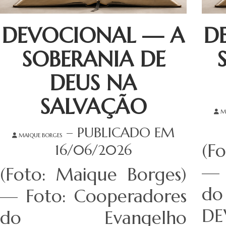
DEVOCIONAL — A
D
SOBERANIA DE
DEUS NA
SALVAÇÃO
M
– PUBLICADO EM
MAIQUE BORGES
(F
16/06/2026
— 
(Foto: Maique Borges)
d
— Foto: Cooperadores
D
do Evangelho