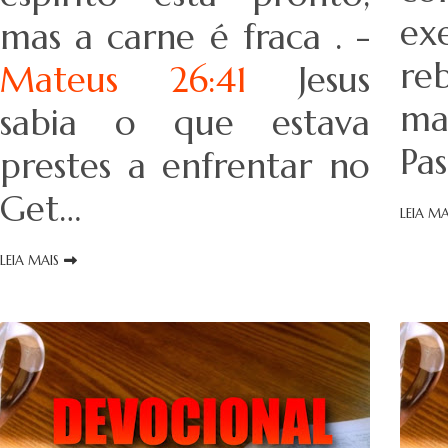
e
mas a carne é fraca . -
re
Mateus 26:41
Jesus
ma
sabia o que estava
Pas
prestes a enfrentar no
Get…
LEIA MA
LEIA MAIS