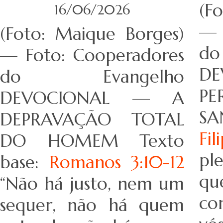
(F
16/06/2026
— 
(Foto: Maique Borges)
d
— Foto: Cooperadores
D
do Evangelho
PE
DEVOCIONAL — A
SA
DEPRAVAÇÃO TOTAL
Fi
DO HOMEM Texto
pl
base:
Romanos 3:10-12
q
“Não há justo, nem um
co
sequer, não há quem