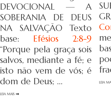
S
DEVOCIONAL — A
GR
SOBERANIA DE DEUS
Cor
NA SALVAÇÃO Texto
me
base:
Efésios 2:8-9
ba
“Porque pela graça sois
po
salvos, mediante a fé; e
fr
isto não vem de vós; é
dom de Deus; …
LEIA MA
LEIA MAIS