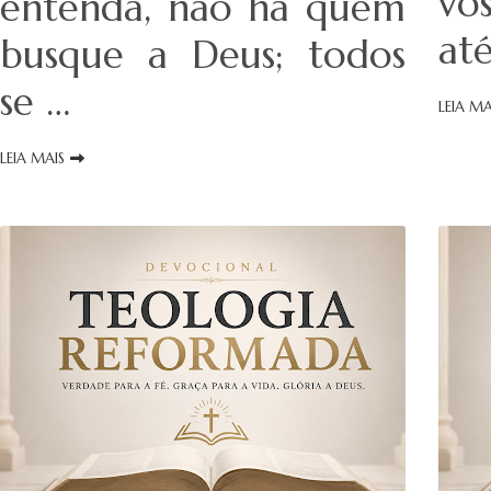
vó
entenda, não há quem
at
busque a Deus; todos
se …
LEIA MA
LEIA MAIS