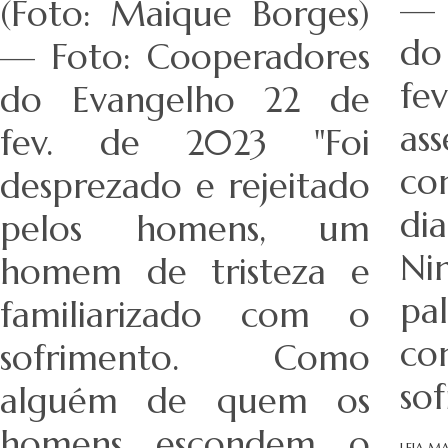
— 
(Foto: Maique Borges)
do
— Foto: Cooperadores
fe
do Evangelho 22 de
as
fev. de 2023 "Foi
co
desprezado e rejeitado
di
pelos homens, um
Ni
homem de tristeza e
pa
familiarizado com o
co
sofrimento. Como
sof
alguém de quem os
homens escondem o