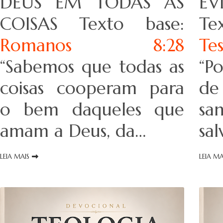
DEUS EM TODAS AS
EV
COISAS Texto base:
T
Romanos 8:28
Te
“Sabemos que todas as
“P
coisas cooperam para
de
o bem daqueles que
sa
amam a Deus, da…
sa
LEIA MAIS
LEIA MA