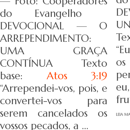
— Foto: Cooperadores
D
do Evangelho
UN
DEVOCIONAL — O
Te
ARREPENDIMENTO:
“E
UMA GRAÇA
o
CONTÍNUA Texto
pe
base:
Atos 3:19
eu
“Arrependei-vos, pois, e
fr
convertei-vos para
serem cancelados os
LEIA MA
vossos pecados, a …