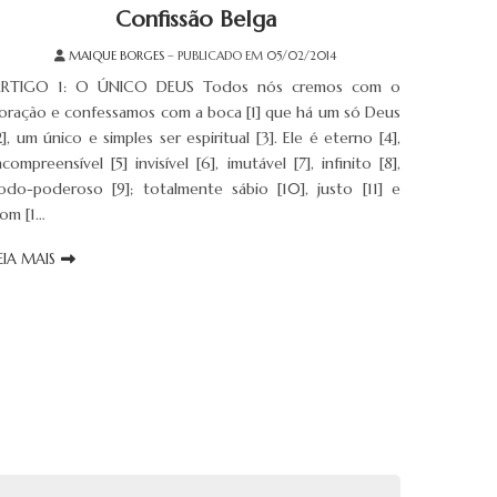
Confissão Belga
MAIQUE BORGES
– PUBLICADO EM 05/02/2014
RTIGO 1: O ÚNICO DEUS Todos nós cremos com o
oração e confessamos com a boca [1] que há um só Deus
2], um único e simples ser espiritual [3]. Ele é eterno [4],
ncompreensível [5] invisível [6], imutável [7], infinito [8],
odo-poderoso [9]; totalmente sábio [10], justo [11] e
om [1…
EIA MAIS