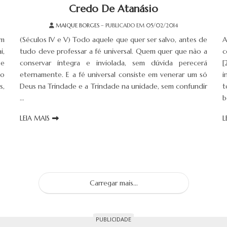
Credo De Atanásio
MAIQUE BORGES
– PUBLICADO EM 05/02/2014
m
(Séculos IV e V) Todo aquele que quer ser salvo, antes de
A
i,
tudo deve professar a fé universal. Quem quer que não a
c
 e
conservar íntegra e inviolada, sem dúvida perecerá
[
to
eternamente. E a fé universal consiste em venerar um só
i
s,
Deus na Trindade e a Trindade na unidade, sem confundir
t
…
b
LEIA MAIS
L
Carregar mais...