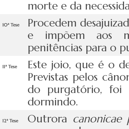
morte e da necessid
Procedem desajuizad
10ª Tese
e impõem aos m
penitências para o p
Este joio, que é o d
11ª Tese
Previstas pelos cân
do purgatório, fo
dormindo.
Outrora
canonicae 
12ª Tese