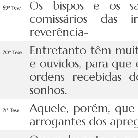
Os bispos e os sa
69ª Tese
comissários das 
reverência-
Entretanto têm muit
70ª Tese
e ouvidos, para que 
ordens recebidas 
sonhos.
Aquele, porém, que s
71ª Tese
arrogantes dos apreg