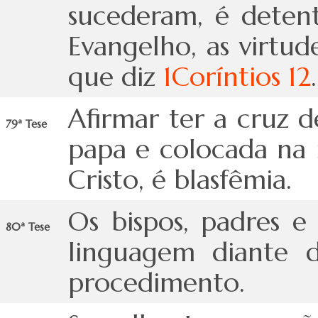
sucederam, é detent
Evangelho, as virtu
que diz
1Coríntios 12
.
Afirmar ter a cruz 
79ª Tese
papa e colocada na 
Cristo, é blasfêmia.
Os bispos, padres 
80ª Tese
linguagem diante d
procedimento.