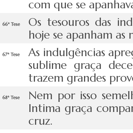
com que se apanhava
Os tesouros das in
66ª Tese
hoje se apanham as 
As indulgências apr
67ª Tese
sublime graça dece
trazem grandes prov
Nem por isso semelh
68ª Tese
Intima graça compa
cruz.