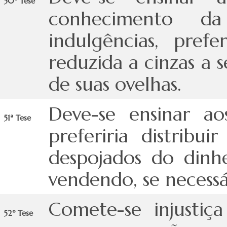
50ª Tese
conhecimento da
indulgências, pref
reduzida a cinzas a s
de suas ovelhas.
Deve-se ensinar ao
51ª Tese
preferiria distrib
despojados do dinhe
vendendo, se necessár
Comete-se injustiç
52º Tese