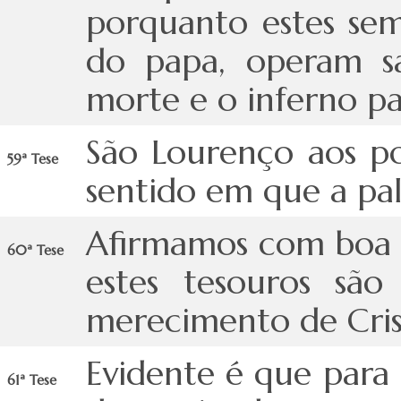
porquanto estes sem
do papa, operam s
morte e o inferno p
São Lourenço aos po
59ª Tese
sentido em que a pal
Afirmamos com boa r
60ª Tese
estes tesouros são
merecimento de Cris
Evidente é que para
61ª Tese