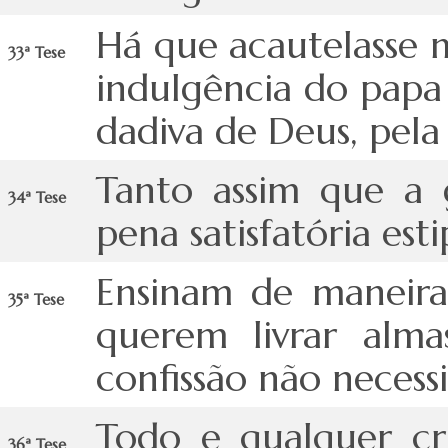
Há que acautelasse 
33ª Tese
indulgência do papa 
dadiva de Deus, pel
Tanto assim que a 
34ª Tese
pena satisfatória es
Ensinam de maneira
35ª Tese
querem livrar alma
confissão não neces
Todo e qualquer cr
36ª Tese