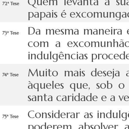
Quem levanta a sua
72ª Tese
papais é excomungad
Da mesma maneira e
73ª Tese
com a excomunhão
indulgências proced
Muito mais deseja 
74ª Tese
àqueles que, sob o
santa caridade e a v
Considerar as indul
75ª Tese
poderem absolver 