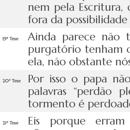
nem pela Escritura,
fora da possibilidad
Ainda parece não t
19ª Tese
purgatório tenham c
ela, não obstante nó
Por isso o papa n
20ª Tese
palavras “perdão p
tormento é perdoado
Eis porque erram
21ª Tese