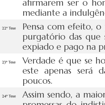
afirmarem ser o ho
mediante a indulgên
Pensa com efeito, o
22ª Tese
purgatório das que 
expiado e pago na pr
Verdade é que se ho
23ª Tese
este apenas será d
poucos.
Assim sendo, a maio
24ª Tese
promessas do indis