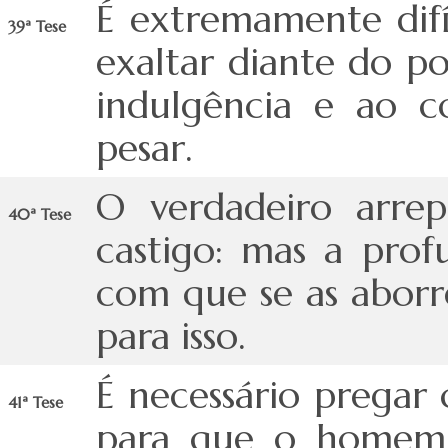
É extremamente difí
39ª Tese
exaltar diante do 
indulgência e ao c
pesar.
O verdadeiro arr
40ª Tese
castigo: mas a prof
com que se as abor
para isso.
É necessário pregar
41ª Tese
para que o homem 