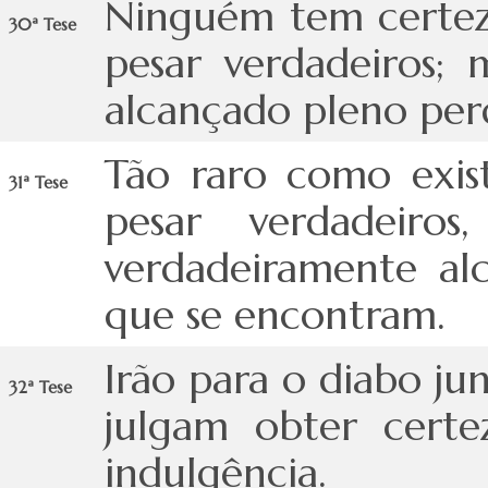
Ninguém tem certeza
30ª Tese
pesar verdadeiros;
alcançado pleno per
Tão raro como exis
31ª Tese
pesar verdadeir
verdadeiramente al
que se encontram.
Irão para o diabo j
32ª Tese
julgam obter certe
indulgência.