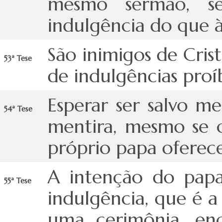
mesmo sermão, s
indulgência do que à
São inimigos de Cris
53ª Tese
de indulgências proí
Esperar ser salvo m
54ª Tese
mentira, mesmo se o
próprio papa oferec
A intenção do papa
55ª Tese
indulgência, que é 
uma cerimônia, enq