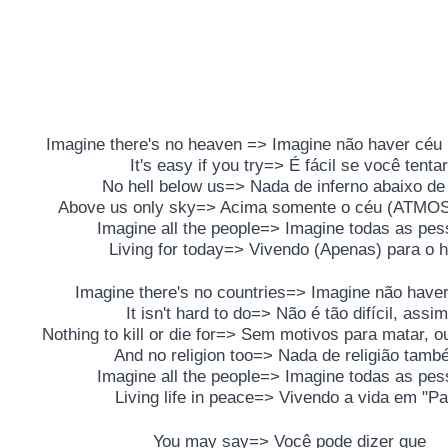
Imagine there's no heaven => Imagine não haver cé
It's easy if you try=> É fácil se você tentar
No hell below us=> Nada de inferno abaixo de
Above us only sky=> Acima somente o céu (ATM
Imagine all the people=> Imagine todas as pe
Living for today=> Vivendo (Apenas) para o h
Imagine there's no countries=> Imagine não have
It isn't hard to do=> Não é tão difícil, assim
Nothing to kill or die for=> Sem motivos para matar, o
And no religion too=> Nada de religião tam
Imagine all the people=> Imagine todas as pe
Living life in peace=> Vivendo a vida em "Pa
You may say=> Você pode dizer que