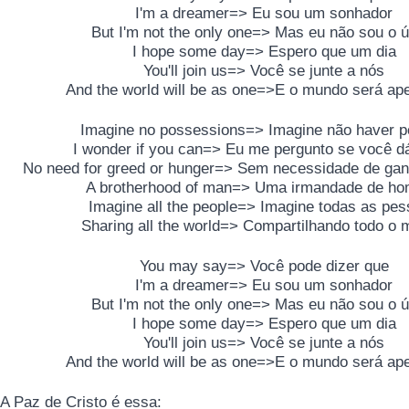
I'm a dreamer=> Eu sou um sonhador
But I'm not the only one=> Mas eu não sou o ú
I hope some day=> Espero que um dia
You'll join us=> Você se junte a nós
And the world will be as one=>E o mundo será a
Imagine no possessions=> Imagine não haver 
I wonder if you can=> Eu me pergunto se você d
No need for greed or hunger=> Sem necessidade de gan
A brotherhood of man=> Uma irmandade de h
Imagine all the people=> Imagine todas as pe
Sharing all the world=> Compartilhando todo o
You may say=> Você pode dizer que
I'm a dreamer=> Eu sou um sonhador
But I'm not the only one=> Mas eu não sou o ú
I hope some day=> Espero que um dia
You'll join us=> Você se junte a nós
And the world will be as one=>E o mundo será a
A Paz de Cristo é essa: