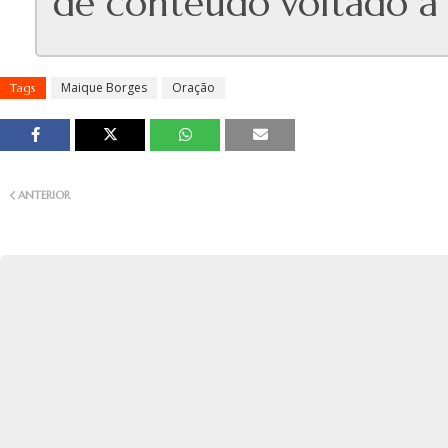
de conteúdo voltado à e
Maique Borges
Oração
Tags
ANTERIOR