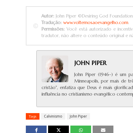
Autor:
John Piper ©Desiring God Foundation
Tradução:
www.voltemosaoevangelho.com
.
Permissões:
Você está autorizado e incentiv
tradutor, não altere o conteúdo original e nã
JOHN PIPER
John Piper (1946–) é um pa
Minneapolis, por mais de t
cristão", enfatiza que Deus é mais glorific
influência no cristianismo evangélico conte
Calvinismo
John Piper
Tags