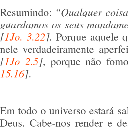
Resumindo:
“Qualquer coisa
guardamos os seus mandament
[
1Jo. 3.22
].
Porque aquele q
nele verdadeiramente aperf
[
1Jo 2.5
]
, porque não fom
15.16
]
.
Em todo o universo estará s
Deus. Cabe-nos render e des