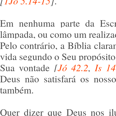
[
1Jo 5.14-15
]
.
Em nenhuma parte da Escr
lâmpada, ou como um realizado
Pelo contrário, a Bíblia cla
vida segundo o Seu propósito
Sua vontade
[
Jó 42.2
,
Is 14
Deus não satisfará os noss
também.
Quer dizer que Deus nos il