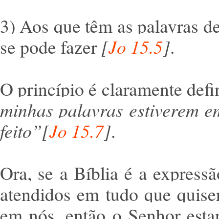
3) Aos que têm as palavras d
se pode fazer
[
Jo 15.5
]
.
O princípio é claramente defi
minhas palavras estiverem em
feito”[
Jo 15.7
]
.
Ora, se a Bíblia é a express
atendidos em tudo que quise
em nós, então o Senhor esta