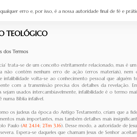
qualquer erro e, por isso, é a nossa autoridade final de fé e práti
IO TEOLÓGICO
os dos Termos
ncia’ trata-se de um conceito estritamente relacionado, mas é u
ia não contém nenhum erro de ação (erros materiais), nem co
e infalibilidade volta-se ao conhecimento pessoal que alguém t
mente com a transmissão precisa dos detalhes da revelação. 
s sejam usados intercambiavelmente, infalibilidade é o termo ma
numa Bíblia infalível.
 como os judeus da época do Antigo Testamento, criam que a fide
mentos mais importantes, mas também detalhes mais insignificant
olo Paulo (
At 24.14
;
2Tm 3.16
). Desse modo, a autoridade de Jes
assevera. Espera-se daqueles que chamam Jesus de Senhor aceitam