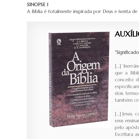
SINOPSE I
A Bíblia é totalmente inspirada por Deus e isenta de 
AUXÍL
“Significad
[…] ‘Inerrâ
que a Bíbl
conceito d
especifica
dois termo
também crê 
[…] Jesus,
seus ensina
pelo apóst
Escritura 