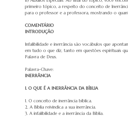
B) Auxílios Especiais: Ao final do tópico, você enc
primeiro tópico, a respeito do conceito de Inerrânc
para o professor e a professora, mostrando o quanto 
COMENTÁRIO
INTRODUÇÃO
Infalibilidade e inerrância são vocábulos que apontam
em tudo o que diz, tanto em questões espirituais quan
Palavra de Deus.
Palavra-Chave:
INERRÂNCIA
I. O QUE É A INERRÂNCIA DA BÍBLIA
1. O conceito de inerrância bíblica.
2. A Bíblia reivindica a sua inerrância.
3. A infalibilidade e a inerrância da Bíblia.