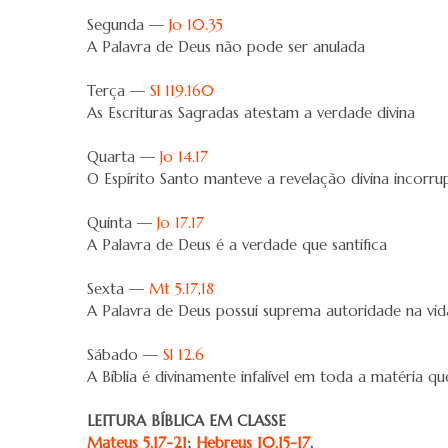
Segunda —
Jo 10.35
A Palavra de Deus não pode ser anulada
Terça —
Sl 119.160
As Escrituras Sagradas atestam a verdade divina
Quarta —
Jo 14.17
O Espírito Santo manteve a revelação divina incorrup
Quinta —
Jo 17.17
A Palavra de Deus é a verdade que santifica
Sexta —
Mt 5.17
,
18
A Palavra de Deus possui suprema autoridade na vid
Sábado —
Sl 12.6
A Bíblia é divinamente infalível em toda a matéria q
LEITURA BÍBLICA EM CLASSE
Mateus 5.17-21
;
Hebreus 10.15-17
.