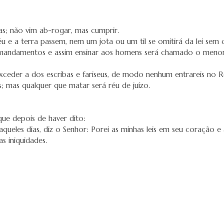
tas; não vim ab-rogar, mas cumprir.
 e a terra passem, nem um jota ou um til se omitirá da lei sem 
 mandamentos e assim ensinar aos homens será chamado o menor
xceder a dos escribas e fariseus, de modo nenhum entrareis no R
; mas qualquer que matar será réu de juízo.
que depois de haver dito:
queles dias, diz o Senhor: Porei as minhas leis em seu coração e
s iniquidades.