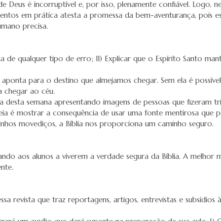
 Deus é incorruptível e, por isso, plenamente confiável. Logo, ne
entos em prática atesta a promessa da bem-aventurança, pois e
umano precisa.
ta de qualquer tipo de erro; II) Explicar que o Espírito Santo mant
aponta para o destino que almejamos chegar. Sem ela é possível
a chegar ao céu.
a desta semana apresentando imagens de pessoas que fizeram tri
deia é mostrar a consequência de usar uma fonte mentirosa que 
inhos movediços, a Bíblia nos proporciona um caminho seguro.
ando aos alunos a viverem a verdade segura da Bíblia. A melhor m
nte.
sa revista que traz reportagens, artigos, entrevistas e subsídios à