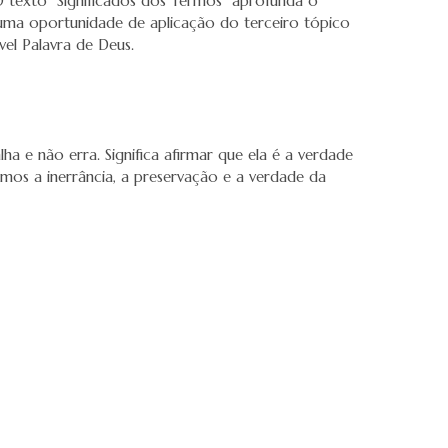
 O texto “Significados dos Termos” aprofunda o
z uma oportunidade de aplicação do terceiro tópico
vel Palavra de Deus.
ha e não erra. Significa afirmar que ela é a verdade
remos a inerrância, a preservação e a verdade da