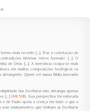
ca.
m termo mais recente […]. Traz a conotação de
ntradições internas (erros formais). […]. O
enha de Deus […]. A inerrância ocupa-se mais
Embora em muitas composições teológicas os
is abrangente. Quem crê numa Bíblia inerrante
dignidade das Escrituras não abrangia apenas
es […] (
Mt 5.18
). Essa perspectiva foi reiterada
us e de Paulo apoia a crença em tudo o que a
 seus ensinamentos, que tenham as Escrituras