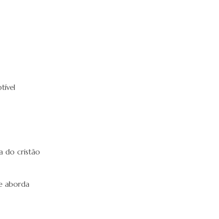
tível
a do cristão
ue aborda