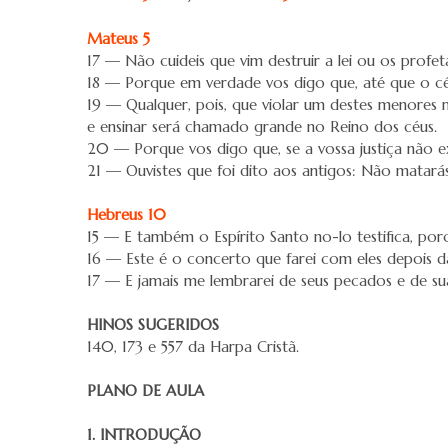
Mateus 5
17 — Não cuideis que vim destruir a lei ou os profe
18 — Porque em verdade vos digo que, até que o céu
19 — Qualquer, pois, que violar um destes menores
e ensinar será chamado grande no Reino dos céus.
20 — Porque vos digo que, se a vossa justiça não e
21 — Ouvistes que foi dito aos antigos: Não matarás
Hebreus 10
15 — E também o Espírito Santo no-lo testifica, por
16 — Este é o concerto que farei com eles depois da
17 — E jamais me lembrarei de seus pecados e de sua
HINOS SUGERIDOS
140, 173 e 557 da Harpa Cristã.
PLANO DE AULA
1. INTRODUÇÃO