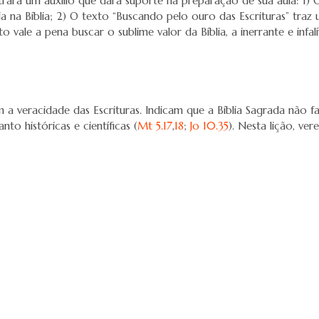
ontrará um auxílio que dará suporte na preparação de sua aula: 1)
ia na Bíblia; 2) O texto “Buscando pelo ouro das Escrituras” tra
vale a pena buscar o sublime valor da Bíblia, a inerrante e infalí
 a veracidade das Escrituras. Indicam que a Bíblia Sagrada não fal
to históricas e científicas (
Mt 5.17
,
18
;
Jo 10.35
). Nesta lição, ve