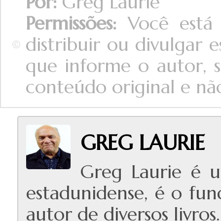
Por:
Greg Laurie
Permissões:
Você está 
distribuir ou divulgar
que informe o autor, s
conteúdo original e não 
GREG LAURIE
Greg Laurie é u
estadunidense, é o fun
autor de diversos livros.