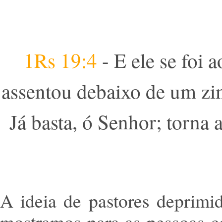
1Rs 19:4
- E ele se foi 
assentou debaixo de um zi
Já basta, ó Senhor; torna
A ideia de pastores deprimi
mostramos para as pessoas c